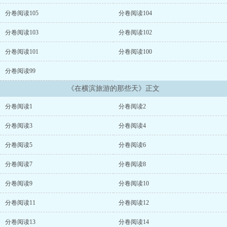
糖！！！！】 文案一: 芥川老师在拯救世界之后，终于离开了
那个图书馆 因为一张突如其来的旅游传单，而孤身前往了横
分卷阅读105
分卷阅读104
滨 在来横滨的第一天发现 他万元的钞票通通变成
了“假”币 紧接着发现，书店里没有了那些文豪的名著 在他以
分卷阅读103
分卷阅读102
为自己要重新上岗的时候 发现横滨有一批和那些文豪同名同姓的
异能者 —————————— 文案二: 在某一天，横滨来
分卷阅读101
分卷阅读100
了一个很奇怪的人 他总是穿着和服踩着木屐 他有着异常绮丽
分卷阅读99
的剑术 他异常了解所有异能者的异能 甚至总喜欢用古怪的眼
神看着横滨的一切 ———————— 阅读须知:1.ooc预警，
《在横滨旅游的那些天》正文
无考据，有魔改，希望看清楚再进来 2.除作者本人自己的推文和
允许的推文，任何在文下推文的都算作黑子 3.私设如山 4.谢
分卷阅读1
分卷阅读2
绝任何形式的写作指导 内容标签： 综漫 异能 少年漫 文野...
分卷阅读3
分卷阅读4
分卷阅读5
分卷阅读6
分卷阅读7
分卷阅读8
分卷阅读9
分卷阅读10
分卷阅读11
分卷阅读12
分卷阅读13
分卷阅读14