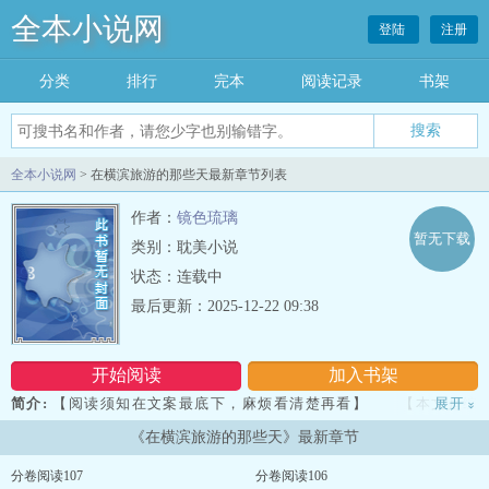
全本小说网
登陆
注册
分类
排行
完本
阅读记录
书架
全本小说网
> 在横滨旅游的那些天最新章节列表
作者：
镜色琉璃
暂无下载
类别：耽美小说
状态：连载中
最后更新：2025-12-22 09:38
开始阅读
加入书架
简介:
【阅读须知在文案最底下，麻烦看清楚再看】 【本文是综
展开
»
漫，文炼文野设定有冲突，所以是部分文炼设定，部分文野设定，部
《在横滨旅游的那些天》最新章节
分私设，三次元二次元设定分开，我真的说累了】 【主角是文炼
的芥川老师，但是有私设】 【CP太宰，自己字里抠
分卷阅读107
分卷阅读106